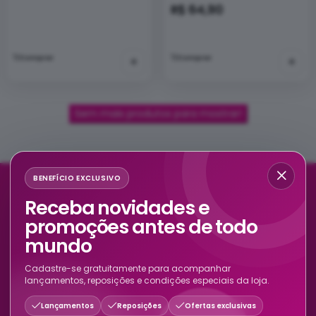
R$ 64,90
Comprar
+
Comprar
+
Sem mais produtos para mostrar!
BENEFÍCIO EXCLUSIVO
Receba novidades e
Avaliações de Clientes
promoções antes de todo
mundo
Cadastre-se gratuitamente para acompanhar
lançamentos, reposições e condições especiais da loja.
Lançamentos
Reposições
Ofertas exclusivas