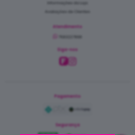
Informações da Loja
Avaliações de Clientes
Atendimento
7583227898
Siga-nos
Pagamento
Segurança