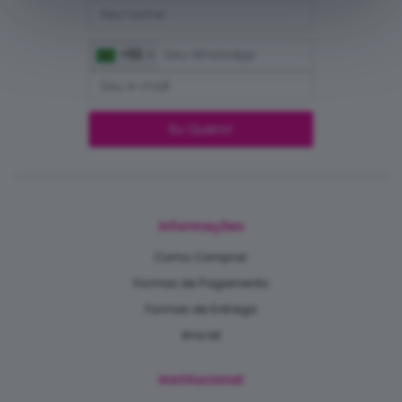
+55
Eu Quero!
Informações
Como Comprar
Formas de Pagamento
Formas de Entrega
llms.txt
Institucional