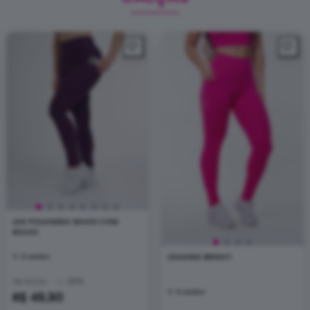
LEG POLIAMIDA MAXXI COM
BOLSO
LEGGING BRIGHT
4 vendas
28%
R$ 69,90
4 vendas
R$ 49,90