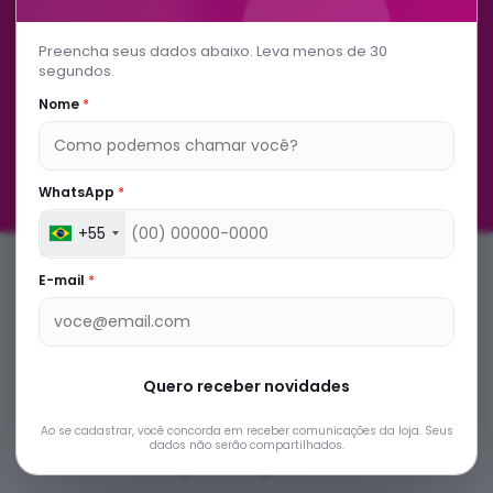
Lindos estou apaixonada
Preencha seus dados abaixo. Leva menos de 30
Michelle - 3299779808
segundos.
Nome
*
WhatsApp
*
+55
E-mail
*
Quero receber novidades
Ao se cadastrar, você concorda em receber comunicações da loja. Seus
Cadastre-se e receba novidades e
dados não serão compartilhados.
promoções