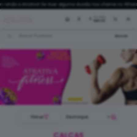
a a Atrativa! Se tiver alguma duvida nos chame no WhatsApp!
Alguém de Feira de Santana - BA
comprou
CONJUNTO MEG CANELADO C/ BOLSO
.
Compra verificada
Pedido de R$ 208,60
Seu carrinho
0
R$0,00
Buscar
Filtrar
CALÇAS